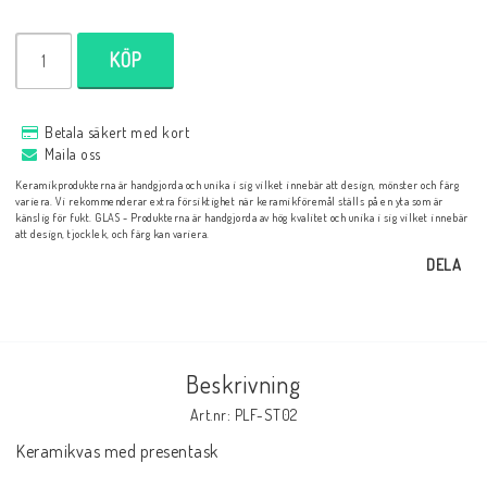
KÖP
Betala säkert med kort
Maila oss
Keramikprodukterna är handgjorda och unika i sig vilket innebär att design, mönster och färg
variera. Vi rekommenderar extra försiktighet när keramikföremål ställs på en yta som är
känslig för fukt. GLAS - Produkterna är handgjorda av hög kvalitet och unika i sig vilket innebär
att design, tjocklek, och färg kan variera.
DELA
Beskrivning
Art.nr: PLF-ST02
Keramikvas med presentask
