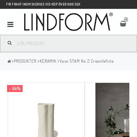
FRI FRAKT INOM SVERIGE VID KÖP ÖVER 600 SEK
0
Toggle
navigation
PRODUKTER
KERAMIK
Vase STAM No 2 CreamWhite
- 64%