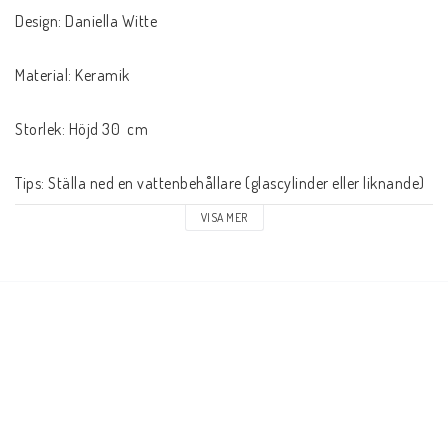
Design: Daniella Witte

Material: Keramik

Storlek: Höjd 30  cm

Tips: Ställa ned en vattenbehållare (glascylinder eller liknande) 
med vatten i vasen istället för att fylla vasen med vatten. 
VISA MER
Vasen blir mindre tung samt det är lättare att tvätta 
vattenbehållaren än den stora vasen. Ni unviker ev. risk att 
vasen fuktar igenom eller går sönder när ni diskar den.
