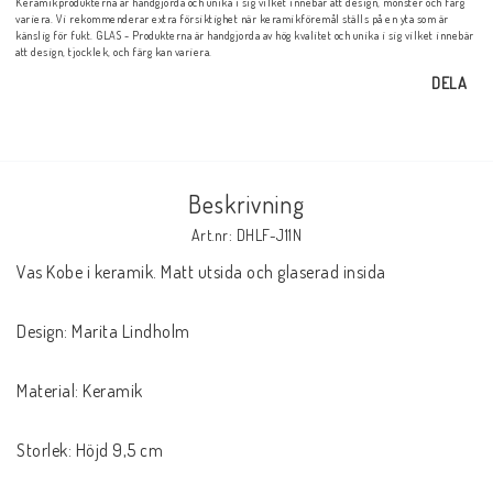
Keramikprodukterna är handgjorda och unika i sig vilket innebär att design, mönster och färg
variera. Vi rekommenderar extra försiktighet när keramikföremål ställs på en yta som är
känslig för fukt. GLAS - Produkterna är handgjorda av hög kvalitet och unika i sig vilket innebär
att design, tjocklek, och färg kan variera.
DELA
Beskrivning
Art.nr: DHLF-J11N
Vas Kobe i keramik. Matt utsida och glaserad insida

Design: Marita Lindholm

Material: Keramik

Storlek: Höjd 9,5 cm
