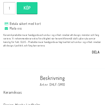
KÖP
Betala säkert med kort
Maila oss
Keramikprodukterna är handgjorda och unika i sig vilket innebär att design, mönster och färg
variera. Vi rekommenderar extra försiktighet när keramikföremål ställs på en yta som är
känslig för fukt. GLAS - Produkterna är handgjorda av hög kvalitet och unika i sig vilket innebär
att design, tjocklek, och färg kan variera.
DELA
Beskrivning
Art.nr: DHLF-SM10
Keramikvas

Design: Marita Lindholm
